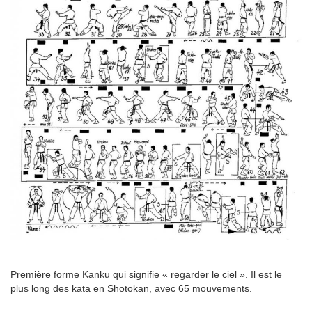
Première forme Kanku qui signifie « regarder le ciel ». Il est le
plus long des kata en Shōtōkan, avec 65 mouvements.